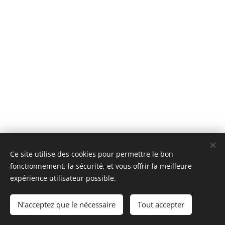
Ce site utilise des cookies pour permettre le bon
fonctionnement, la sécurité, et vous offrir la meilleure
expérience utilisateur possible.
© 2022 GOUDAILLIER Ergothérapie - tout droit réservé.
N'acceptez que le nécessaire
Tout accepter
Optimisé par
Webnode
Cookies